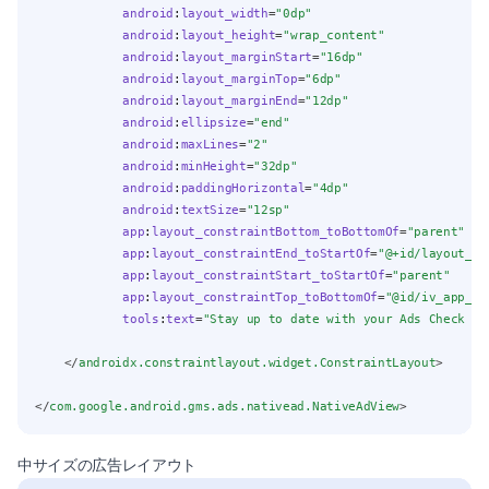
android
:
layout_width
=
"0dp"
android
:
layout_height
=
"wrap_content"
android
:
layout_marginStart
=
"16dp"
android
:
layout_marginTop
=
"6dp"
android
:
layout_marginEnd
=
"12dp"
android
:
ellipsize
=
"end"
android
:
maxLines
=
"2"
android
:
minHeight
=
"32dp"
android
:
paddingHorizontal
=
"4dp"
android
:
textSize
=
"12sp"
app
:
layout_constraintBottom_toBottomOf
=
"parent"
app
:
layout_constraintEnd_toStartOf
=
"@+id/layout_ac
app
:
layout_constraintStart_toStartOf
=
"parent"
app
:
layout_constraintTop_toBottomOf
=
"@id/iv_app_ic
tools
:
text
=
"Stay up to date with your Ads Check ho
    </
androidx.constraintlayout.widget.ConstraintLayout
>
</
com.google.android.gms.ads.nativead.NativeAdView
>
中サイズの広告レイアウト