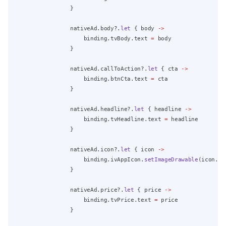
                }
                nativeAd.body?.
let
 { body 
->
                    binding.tvBody.text 
=
 body
                }
                nativeAd.callToAction?.
let
 { cta 
->
                    binding.btnCta.text 
=
 cta
                }
                nativeAd.headline?.
let
 { headline 
->
                    binding.tvHeadline.text 
=
 headline
                }
                nativeAd.icon?.
let
 { icon 
->
                    binding.ivAppIcon.
setImageDrawable
(icon.dr
                }
                nativeAd.price?.
let
 { price 
->
                    binding.tvPrice.text 
=
 price
                }