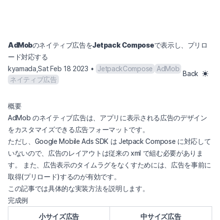
AdMobのネイティブ広告をJetpack Composeで表示し、プリロ
ード対応する
kyamada
,
Sat Feb 18 2023
•
JetpackCompose
AdMob
Back
ネイティブ広告
概要
(opens in a new tab)
AdMob の
ネイティブ広告
は、アプリに表示される広告のデザイン
をカスタマイズできる広告フォーマットです。
ただし、Google Mobile Ads SDK は Jetpack Compose に対応して
いないので、広告のレイアウトは従来の xml で組む必要がありま
す。 また、広告表示のタイムラグをなくすためには、広告を事前に
取得(プリロード)するのが有効です。
この記事では具体的な実装方法を説明します。
完成例
小サイズ広告
中サイズ広告