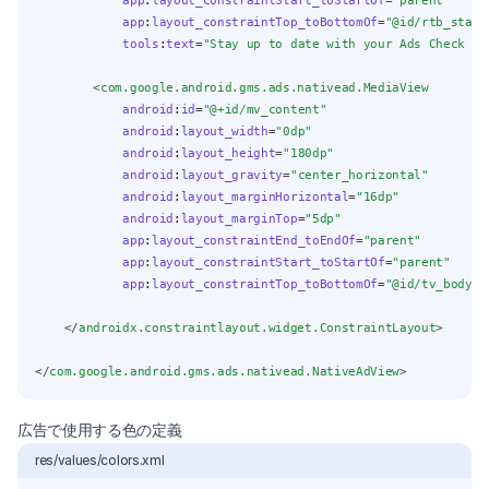
app
:
layout_constraintStart_toStartOf
=
"parent"
app
:
layout_constraintTop_toBottomOf
=
"@id/rtb_stars
tools
:
text
=
"Stay up to date with your Ads Check ho
        <
com.google.android.gms.ads.nativead.MediaView
android
:
id
=
"@+id/mv_content"
android
:
layout_width
=
"0dp"
android
:
layout_height
=
"180dp"
android
:
layout_gravity
=
"center_horizontal"
android
:
layout_marginHorizontal
=
"16dp"
android
:
layout_marginTop
=
"5dp"
app
:
layout_constraintEnd_toEndOf
=
"parent"
app
:
layout_constraintStart_toStartOf
=
"parent"
app
:
layout_constraintTop_toBottomOf
=
"@id/tv_body"
 
    </
androidx.constraintlayout.widget.ConstraintLayout
>
</
com.google.android.gms.ads.nativead.NativeAdView
>
広告で使用する色の定義
res/values/colors.xml