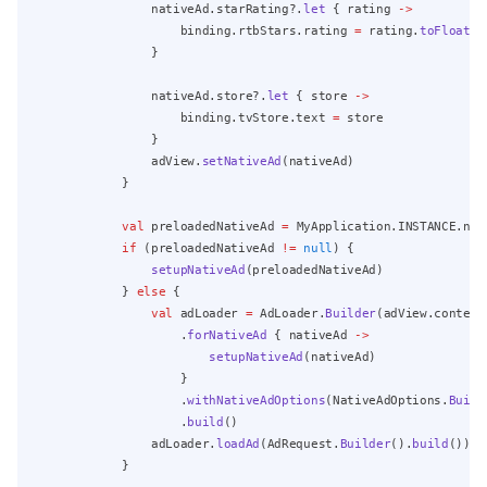
                nativeAd.starRating?.
let
 { rating 
->
                    binding.rtbStars.rating 
=
 rating.
toFloat
()
                }
                nativeAd.store?.
let
 { store 
->
                    binding.tvStore.text 
=
 store
                }
                adView.
setNativeAd
(nativeAd)
            }
val
 preloadedNativeAd 
=
 MyApplication.INSTANCE.nat
if
 (preloadedNativeAd 
!=
null
) {
setupNativeAd
(preloadedNativeAd)
            } 
else
 {
val
 adLoader 
=
 AdLoader.
Builder
(adView.context
                    .
forNativeAd
 { nativeAd 
->
setupNativeAd
(nativeAd)
                    }
                    .
withNativeAdOptions
(NativeAdOptions.
Build
                    .
build
()
                adLoader.
loadAd
(AdRequest.
Builder
().
build
())
            }