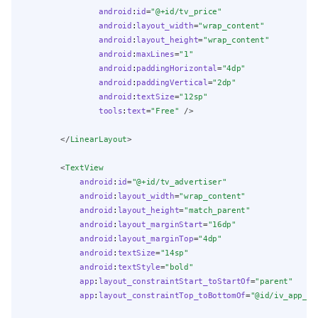
android
:
id
=
"@+id/tv_price"
android
:
layout_width
=
"wrap_content"
android
:
layout_height
=
"wrap_content"
android
:
maxLines
=
"1"
android
:
paddingHorizontal
=
"4dp"
android
:
paddingVertical
=
"2dp"
android
:
textSize
=
"12sp"
tools
:
text
=
"Free"
 />
        </
LinearLayout
>
        <
TextView
android
:
id
=
"@+id/tv_advertiser"
android
:
layout_width
=
"wrap_content"
android
:
layout_height
=
"match_parent"
android
:
layout_marginStart
=
"16dp"
android
:
layout_marginTop
=
"4dp"
android
:
textSize
=
"14sp"
android
:
textStyle
=
"bold"
app
:
layout_constraintStart_toStartOf
=
"parent"
app
:
layout_constraintTop_toBottomOf
=
"@id/iv_app_ic