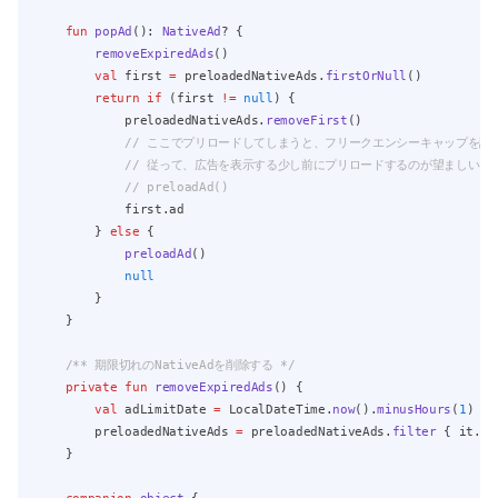
fun
popAd
(): 
NativeAd
? {
removeExpiredAds
()
val
 first 
=
 preloadedNativeAds.
firstOrNull
()
return
if
 (first 
!=
null
) {
            preloadedNativeAds.
removeFirst
()
// ここでプリロードしてしまうと、フリークエンシーキャップを設
// 従って、広告を表示する少し前にプリロードするのが望ましい
// preloadAd()
            first.ad
        } 
else
 {
preloadAd
()
null
        }
    }
/** 期限切れのNativeAdを削除する */
private
fun
removeExpiredAds
() {
val
 adLimitDate 
=
 LocalDateTime.
now
().
minusHours
(
1
)
        preloadedNativeAds 
=
 preloadedNativeAds.
filter
 { it.da
    }