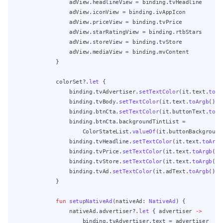
                adView.headlineView 
=
 binding.tvHeadline
                adView.iconView 
=
 binding.ivAppIcon
                adView.priceView 
=
 binding.tvPrice
                adView.starRatingView 
=
 binding.rtbStars
                adView.storeView 
=
 binding.tvStore
                adView.mediaView 
=
 binding.mvContent
            }
            colorSet?.
let
 {
                binding.tvAdvertiser.
setTextColor
(it.text.
toAr
                binding.tvBody.
setTextColor
(it.text.
toArgb
())
                binding.btnCta.
setTextColor
(it.buttonText.
toAr
                binding.btnCta.backgroundTintList 
=
                    ColorStateList.
valueOf
(it.buttonBackground
                binding.tvHeadline.
setTextColor
(it.text.
toArgb
                binding.tvPrice.
setTextColor
(it.text.
toArgb
())
                binding.tvStore.
setTextColor
(it.text.
toArgb
())
                binding.tvAd.
setTextColor
(it.adText.
toArgb
())
            }
fun
setupNativeAd
(nativeAd: 
NativeAd
) {
                nativeAd.advertiser?.
let
 { advertiser 
->
                    binding.tvAdvertiser.text 
=
 advertiser