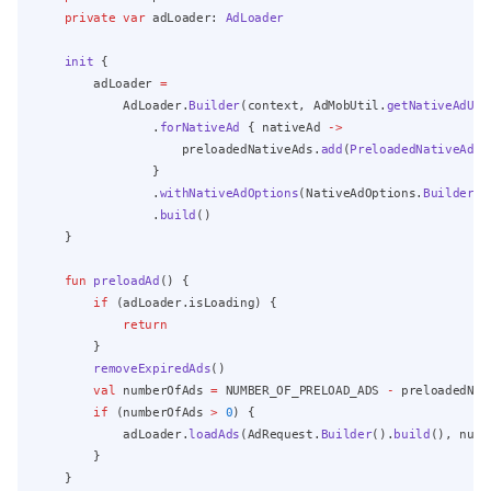
private
var
 adLoader: 
AdLoader
init
 {
        adLoader 
=
            AdLoader.
Builder
(context, AdMobUtil.
getNativeAdUni
                .
forNativeAd
 { nativeAd 
->
                    preloadedNativeAds.
add
(
PreloadedNativeAd
(n
                }
                .
withNativeAdOptions
(NativeAdOptions.
Builder
()
                .
build
()
    }
fun
preloadAd
() {
if
 (adLoader.isLoading) {
return
        }
removeExpiredAds
()
val
 numberOfAds 
=
 NUMBER_OF_PRELOAD_ADS 
-
 preloadedNat
if
 (numberOfAds 
>
0
) {
            adLoader.
loadAds
(AdRequest.
Builder
().
build
(), numb
        }
    }