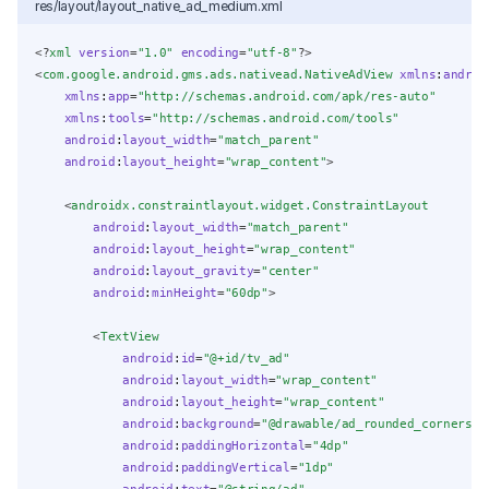
res/layout/layout_native_ad_medium.xml
<?
xml
 version
=
"1.0"
 encoding
=
"utf-8"
?>
<
com.google.android.gms.ads.nativead.NativeAdView
xmlns
:
androi
xmlns
:
app
=
"http://schemas.android.com/apk/res-auto"
xmlns
:
tools
=
"http://schemas.android.com/tools"
android
:
layout_width
=
"match_parent"
android
:
layout_height
=
"wrap_content"
>
    <
androidx.constraintlayout.widget.ConstraintLayout
android
:
layout_width
=
"match_parent"
android
:
layout_height
=
"wrap_content"
android
:
layout_gravity
=
"center"
android
:
minHeight
=
"60dp"
>
        <
TextView
android
:
id
=
"@+id/tv_ad"
android
:
layout_width
=
"wrap_content"
android
:
layout_height
=
"wrap_content"
android
:
background
=
"@drawable/ad_rounded_corners_s
android
:
paddingHorizontal
=
"4dp"
android
:
paddingVertical
=
"1dp"