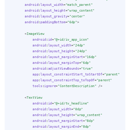
android
:
layout_width
=
"match_parent"
android
:
layout_height
=
"wrap_content"
android
:
layout_gravity
=
"center"
android
:
paddingBottom
=
"6dp"
>
        <
ImageView
android
:
id
=
"@+id/iv_app_icon"
android
:
layout_width
=
"24dp"
android
:
layout_height
=
"24dp"
android
:
layout_marginStart
=
"16dp"
android
:
layout_marginTop
=
"6dp"
android
:
adjustViewBounds
=
"true"
app
:
layout_constraintStart_toStartOf
=
"parent"
app
:
layout_constraintTop_toTopOf
=
"parent"
tools
:
ignore
=
"ContentDescription"
 />
        <
TextView
android
:
id
=
"@+id/tv_headline"
android
:
layout_width
=
"0dp"
android
:
layout_height
=
"wrap_content"
android
:
layout_marginStart
=
"8dp"
android
:
layout_marginEnd
=
"8dp"