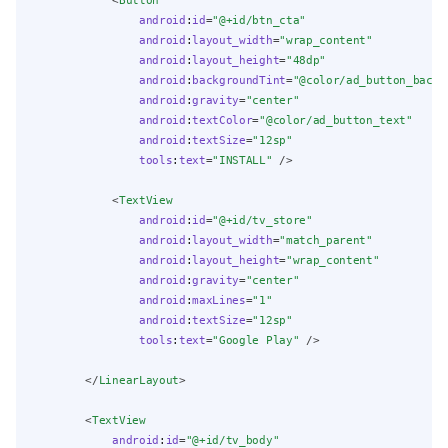
            <
Button
android
:
id
=
"@+id/btn_cta"
android
:
layout_width
=
"wrap_content"
android
:
layout_height
=
"48dp"
android
:
backgroundTint
=
"@color/ad_button_backg
android
:
gravity
=
"center"
android
:
textColor
=
"@color/ad_button_text"
android
:
textSize
=
"12sp"
tools
:
text
=
"INSTALL"
 />
            <
TextView
android
:
id
=
"@+id/tv_store"
android
:
layout_width
=
"match_parent"
android
:
layout_height
=
"wrap_content"
android
:
gravity
=
"center"
android
:
maxLines
=
"1"
android
:
textSize
=
"12sp"
tools
:
text
=
"Google Play"
 />
        </
LinearLayout
>
        <
TextView
android
:
id
=
"@+id/tv_body"