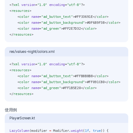
<?
xml
 version
=
"1.0"
 encoding
=
"utf-8"
?>
<
resources
>
    <
color
name
=
"ad_button_text"
>#FF33691E</
color
>
    <
color
name
=
"ad_button_background"
>#0F689F38</
color
>
    <
color
name
=
"ad_green"
>#FF2E7D32</
color
>
</
resources
>
res/values-night/colors.xml
<?
xml
 version
=
"1.0"
 encoding
=
"utf-8"
?>
<
resources
>
    <
color
name
=
"ad_button_text"
>#FFB8B8B8</
color
>
    <
color
name
=
"ad_button_background"
>#FF091C80</
color
>
    <
color
name
=
"ad_green"
>#FF1B5E20</
color
>
</
resources
>
使用例
PlayerScreen.kt
LazyColumn
(modifier 
=
 Modifier.
weight
(
1f
, 
true
)) {