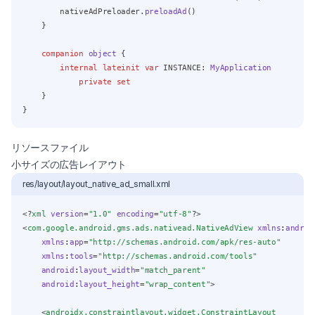
        nativeAdPreloader.
preloadAd
()
    }
companion
object
 {
internal
lateinit
var
 INSTANCE: 
MyApplication
private
set
    }
}
リソースファイル
小サイズの広告レイアウト
res/layout/layout_native_ad_small.xml
<?
xml
 version
=
"1.0"
 encoding
=
"utf-8"
?>
<
com.google.android.gms.ads.nativead.NativeAdView
xmlns
:
androi
xmlns
:
app
=
"http://schemas.android.com/apk/res-auto"
xmlns
:
tools
=
"http://schemas.android.com/tools"
android
:
layout_width
=
"match_parent"
android
:
layout_height
=
"wrap_content"
>
    <
androidx.constraintlayout.widget.ConstraintLayout