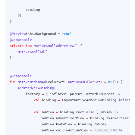
        binding
    })
}
@Preview
(showBackground 
=
true
)
@Composable
private
fun
NativeSmallAdPreview
() {
NativeSmallAd
()
}
@Composable
fun
NativeMediumAd
(colorSet: 
NativeAdColorSet
? 
=
null
) {
AndroidViewBinding
(
        factory 
=
 { inflater, parent, attachToParent 
->
val
 binding 
=
 LayoutNativeAdMediumBinding.
inflate
(
val
 adView 
=
 binding.root.
also
 { adView 
->
                adView.advertiserView 
=
 binding.tvAdvertiser
                adView.bodyView 
=
 binding.tvBody
                adView.callToActionView 
=
 binding.btnCta