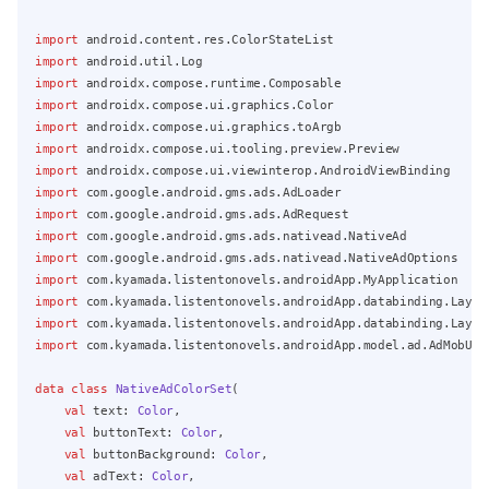
import
 android.content.res.ColorStateList
import
 android.util.Log
import
 androidx.compose.runtime.Composable
import
 androidx.compose.ui.graphics.Color
import
 androidx.compose.ui.graphics.toArgb
import
 androidx.compose.ui.tooling.preview.Preview
import
 androidx.compose.ui.viewinterop.AndroidViewBinding
import
 com.google.android.gms.ads.AdLoader
import
 com.google.android.gms.ads.AdRequest
import
 com.google.android.gms.ads.nativead.NativeAd
import
 com.google.android.gms.ads.nativead.NativeAdOptions
import
 com.kyamada.listentonovels.androidApp.MyApplication
import
 com.kyamada.listentonovels.androidApp.databinding.Layou
import
 com.kyamada.listentonovels.androidApp.databinding.Layou
import
 com.kyamada.listentonovels.androidApp.model.ad.AdMobUti
data
class
NativeAdColorSet
(
val
 text: 
Color
,
val
 buttonText: 
Color
,
val
 buttonBackground: 
Color
,
val
 adText: 
Color
,