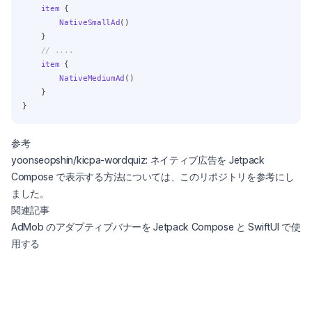
item
 {
NativeSmallAd
()
    }
// ....
item
 {
NativeMediumAd
()
    }
}
参考
(opens in a new tab)
yoonseopshin/kicpa-wordquiz
: ネイティブ広告を Jetpack
Compose で表示する方法については、このリポジトリを参考にし
ました。
関連記事
AdMob のアダプティブバナーを Jetpack Compose と SwiftUI で使
用する