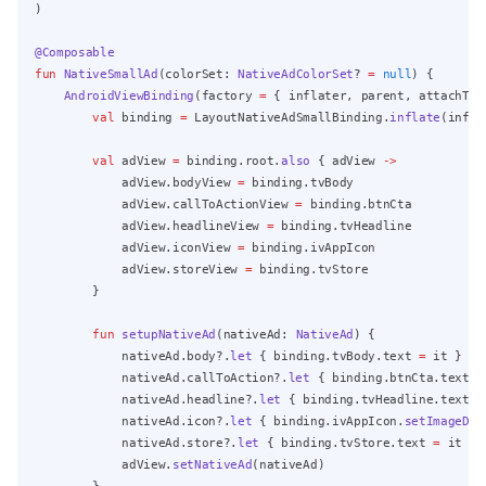
)
@Composable
fun
NativeSmallAd
(colorSet: 
NativeAdColorSet
? 
=
null
) {
AndroidViewBinding
(factory 
=
 { inflater, parent, attachToP
val
 binding 
=
 LayoutNativeAdSmallBinding.
inflate
(infla
val
 adView 
=
 binding.root.
also
 { adView 
->
            adView.bodyView 
=
 binding.tvBody
            adView.callToActionView 
=
 binding.btnCta
            adView.headlineView 
=
 binding.tvHeadline
            adView.iconView 
=
 binding.ivAppIcon
            adView.storeView 
=
 binding.tvStore
        }
fun
setupNativeAd
(nativeAd: 
NativeAd
) {
            nativeAd.body?.
let
 { binding.tvBody.text 
=
 it }
            nativeAd.callToAction?.
let
 { binding.btnCta.text 
=
            nativeAd.headline?.
let
 { binding.tvHeadline.text 
=
            nativeAd.icon?.
let
 { binding.ivAppIcon.
setImageDra
            nativeAd.store?.
let
 { binding.tvStore.text 
=
 it }
            adView.
setNativeAd
(nativeAd)