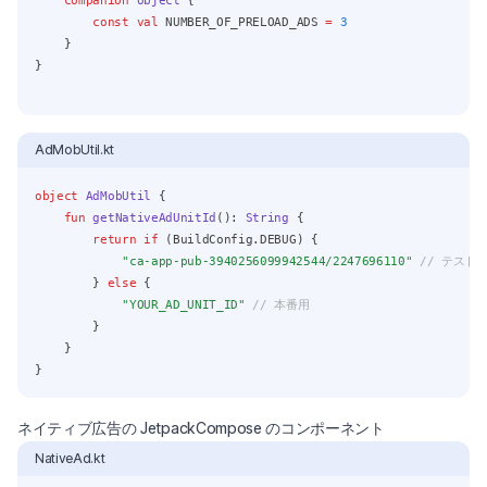
companion
object
 {
const
val
 NUMBER_OF_PRELOAD_ADS 
=
3
    }
}
AdMobUtil.kt
object
AdMobUtil
 {
fun
getNativeAdUnitId
(): 
String
 {
return
if
 (BuildConfig.DEBUG) {
"ca-app-pub-3940256099942544/2247696110"
// テスト
        } 
else
 {
"YOUR_AD_UNIT_ID"
// 本番用
        }
    }
}
ネイティブ広告の JetpackCompose のコンポーネント
NativeAd.kt