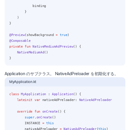
            binding
        }
    )
}
@Preview
(showBackground 
=
true
)
@Composable
private
fun
NativeMediumAdPreview
() {
NativeMediumAd
()
}
Application のサブクラス。 NativeAdPreloader を初期化する。
MyApplication.kt
class
MyApplication
 : 
Application
() {
lateinit
var
 nativeAdPreloader: 
NativeAdPreloader
override
fun
onCreate
() {
super
.
onCreate
()
        INSTANCE 
=
this
        nativeAdPreloader 
=
NativeAdPreloader
(
this
)