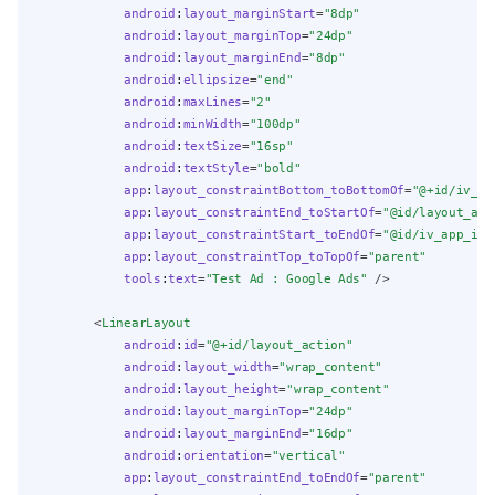
android
:
layout_marginStart
=
"8dp"
android
:
layout_marginTop
=
"24dp"
android
:
layout_marginEnd
=
"8dp"
android
:
ellipsize
=
"end"
android
:
maxLines
=
"2"
android
:
minWidth
=
"100dp"
android
:
textSize
=
"16sp"
android
:
textStyle
=
"bold"
app
:
layout_constraintBottom_toBottomOf
=
"@+id/iv_ap
app
:
layout_constraintEnd_toStartOf
=
"@id/layout_act
app
:
layout_constraintStart_toEndOf
=
"@id/iv_app_ico
app
:
layout_constraintTop_toTopOf
=
"parent"
tools
:
text
=
"Test Ad : Google Ads"
 />
        <
LinearLayout
android
:
id
=
"@+id/layout_action"
android
:
layout_width
=
"wrap_content"
android
:
layout_height
=
"wrap_content"
android
:
layout_marginTop
=
"24dp"
android
:
layout_marginEnd
=
"16dp"
android
:
orientation
=
"vertical"
app
:
layout_constraintEnd_toEndOf
=
"parent"