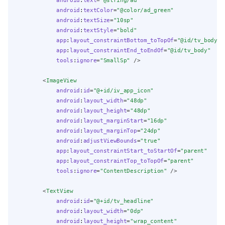
android
:
text
=
"@string/ad"
android
:
textColor
=
"@color/ad_green"
android
:
textSize
=
"10sp"
android
:
textStyle
=
"bold"
app
:
layout_constraintBottom_toTopOf
=
"@id/tv_body"
app
:
layout_constraintEnd_toEndOf
=
"@id/tv_body"
tools
:
ignore
=
"SmallSp"
 />
        <
ImageView
android
:
id
=
"@+id/iv_app_icon"
android
:
layout_width
=
"48dp"
android
:
layout_height
=
"48dp"
android
:
layout_marginStart
=
"16dp"
android
:
layout_marginTop
=
"24dp"
android
:
adjustViewBounds
=
"true"
app
:
layout_constraintStart_toStartOf
=
"parent"
app
:
layout_constraintTop_toTopOf
=
"parent"
tools
:
ignore
=
"ContentDescription"
 />
        <
TextView
android
:
id
=
"@+id/tv_headline"
android
:
layout_width
=
"0dp"
android
:
layout_height
=
"wrap_content"