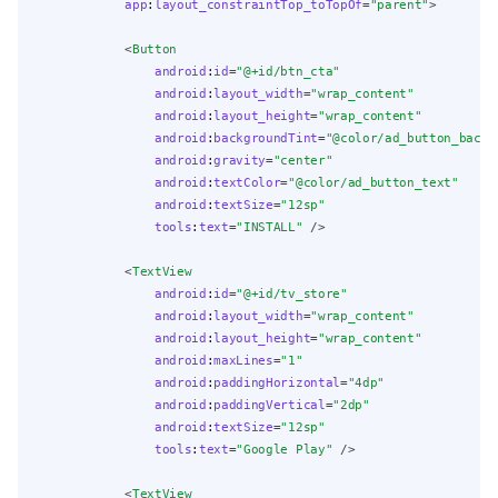
app
:
layout_constraintTop_toTopOf
=
"parent"
>
            <
Button
android
:
id
=
"@+id/btn_cta"
android
:
layout_width
=
"wrap_content"
android
:
layout_height
=
"wrap_content"
android
:
backgroundTint
=
"@color/ad_button_backg
android
:
gravity
=
"center"
android
:
textColor
=
"@color/ad_button_text"
android
:
textSize
=
"12sp"
tools
:
text
=
"INSTALL"
 />
            <
TextView
android
:
id
=
"@+id/tv_store"
android
:
layout_width
=
"wrap_content"
android
:
layout_height
=
"wrap_content"
android
:
maxLines
=
"1"
android
:
paddingHorizontal
=
"4dp"
android
:
paddingVertical
=
"2dp"
android
:
textSize
=
"12sp"
tools
:
text
=
"Google Play"
 />
            <
TextView