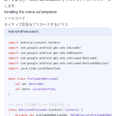
します。
(opens in a new tab)
Installing the native ad templates
ソースコード
ネイティブ広告をプリロードするクラス
NativeAdPreloader.kt
import
 android.content.Context
import
 com.google.android.gms.ads.AdLoader
import
 com.google.android.gms.ads.AdRequest
import
 com.google.android.gms.ads.nativead.NativeAd
import
 com.google.android.gms.ads.nativead.NativeAdOptions
import
 java.time.LocalDateTime
data
class
PreloadedNativeAd
(
val
 ad: 
NativeAd
,
val
 date: 
LocalDateTime
,
)
/** ネイティブ広告をプリロードするクラス */
class
NativeAdPreloader
(context: 
Context
) {
private
var
 preloadedNativeAds: 
MutableList
<
PreloadedNativ