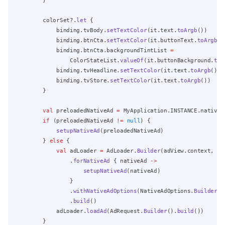
        }
        colorSet?.
let
 {
            binding.tvBody.
setTextColor
(it.text.
toArgb
())
            binding.btnCta.
setTextColor
(it.buttonText.
toArgb
()
            binding.btnCta.backgroundTintList 
=
                ColorStateList.
valueOf
(it.buttonBackground.
toA
            binding.tvHeadline.
setTextColor
(it.text.
toArgb
())
            binding.tvStore.
setTextColor
(it.text.
toArgb
())
        }
val
 preloadedNativeAd 
=
 MyApplication.INSTANCE.nativeA
if
 (preloadedNativeAd 
!=
null
) {
setupNativeAd
(preloadedNativeAd)
        } 
else
 {
val
 adLoader 
=
 AdLoader.
Builder
(adView.context, Ad
                .
forNativeAd
 { nativeAd 
->
setupNativeAd
(nativeAd)
                }
                .
withNativeAdOptions
(NativeAdOptions.
Builder
()
                .
build
()
            adLoader.
loadAd
(AdRequest.
Builder
().
build
())
        }