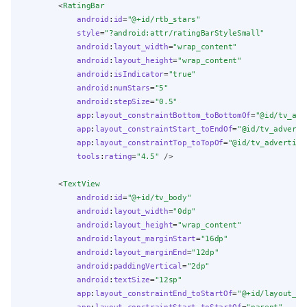
        <
RatingBar
android
:
id
=
"@+id/rtb_stars"
style
=
"?android:attr/ratingBarStyleSmall"
android
:
layout_width
=
"wrap_content"
android
:
layout_height
=
"wrap_content"
android
:
isIndicator
=
"true"
android
:
numStars
=
"5"
android
:
stepSize
=
"0.5"
app
:
layout_constraintBottom_toBottomOf
=
"@id/tv_adv
app
:
layout_constraintStart_toEndOf
=
"@id/tv_adverti
app
:
layout_constraintTop_toTopOf
=
"@id/tv_advertise
tools
:
rating
=
"4.5"
 />
        <
TextView
android
:
id
=
"@+id/tv_body"
android
:
layout_width
=
"0dp"
android
:
layout_height
=
"wrap_content"
android
:
layout_marginStart
=
"16dp"
android
:
layout_marginEnd
=
"12dp"
android
:
paddingVertical
=
"2dp"
android
:
textSize
=
"12sp"
app
:
layout_constraintEnd_toStartOf
=
"@+id/layout_ac