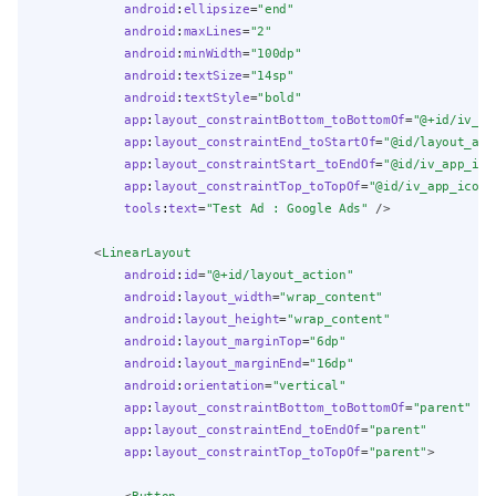
android
:
ellipsize
=
"end"
android
:
maxLines
=
"2"
android
:
minWidth
=
"100dp"
android
:
textSize
=
"14sp"
android
:
textStyle
=
"bold"
app
:
layout_constraintBottom_toBottomOf
=
"@+id/iv_ap
app
:
layout_constraintEnd_toStartOf
=
"@id/layout_act
app
:
layout_constraintStart_toEndOf
=
"@id/iv_app_ico
app
:
layout_constraintTop_toTopOf
=
"@id/iv_app_icon"
tools
:
text
=
"Test Ad : Google Ads"
 />
        <
LinearLayout
android
:
id
=
"@+id/layout_action"
android
:
layout_width
=
"wrap_content"
android
:
layout_height
=
"wrap_content"
android
:
layout_marginTop
=
"6dp"
android
:
layout_marginEnd
=
"16dp"
android
:
orientation
=
"vertical"
app
:
layout_constraintBottom_toBottomOf
=
"parent"
app
:
layout_constraintEnd_toEndOf
=
"parent"
app
:
layout_constraintTop_toTopOf
=
"parent"
>