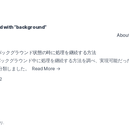
 with “
background
”
Abou
がバックグラウンド状態の時に処理を継続する方法
でバックグラウンド中に処理を継続する方法を調べ、実現可能だっ
分類しました。
Read More →
2
リ.